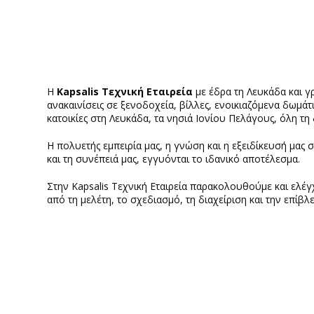
H
Κapsalis Τεχνική Εταιρεία
με έδρα τη Λευκάδα και γ
ανακαινίσεις σε ξενοδοχεία, βίλλες, ενοικιαζόμενα δωμάτι
κατοικίες στη Λευκάδα, τα νησιά Ιονίου Πελάγους, όλη τ
Η πολυετής εμπειρία μας, η γνώση και η εξειδίκευσή μα
και τη συνέπειά μας, εγγυόνται το ιδανικό αποτέλεσμα.
Στην Κapsalis Τεχνική Εταιρεία παρακολουθούμε και ελέ
από τη μελέτη, το σχεδιασμό, τη διαχείριση και την επίβ